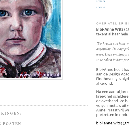
schets
special
OVER ATELIER B
Bibi-Anne Wits
(19
tekent al haar hele
"De kracht van haar we
oogopslag.
De oogopsla
weer. Deze onuitgespr
ze te raken in haar por
Bibi-Anne heeft ha
aan de Design Aca
Eindhoven gevolgd
afgerond.
Na een aantal jare
kreeg het schilder
de overhand. Ze is
volgen met als ui
Anne. Naast vrij we
RKINGEN:
portretten in opdr
E POSTEN
bibi.anne.wits@gm