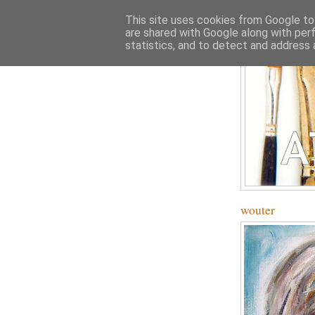
This site uses cookies from Google to 
are shared with Google along with per
statistics, and to detect and address 
wouter