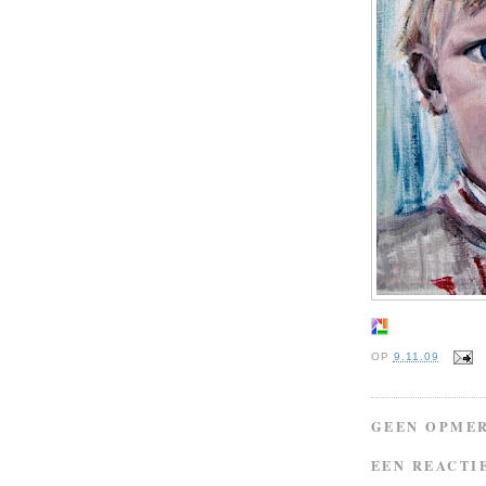
OP
9.11.09
GEEN OPME
EEN REACTI