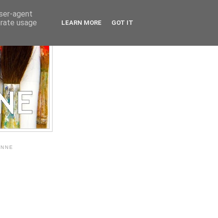
user-agent
erate usage
LEARN MORE
GOT IT
ANNE