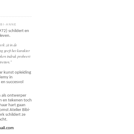
IBI-ANNE
72) schildert en
 leven.
rk zit in de
g geeft het karakter
oken indruk probeert
tretten."
ar kunst opleiding
demy in
 en succesvol
n als ontwerper
en en tekenen toch
 haar hart
gaan
tkomst
Atelier Bibi-
rk schildert ze
acht.
ail.com