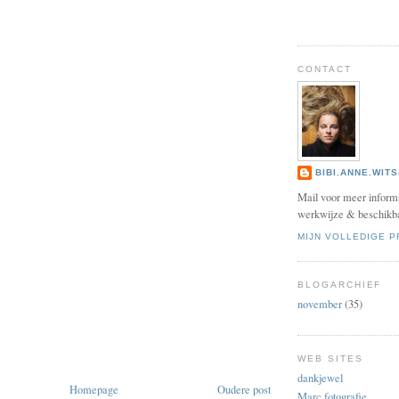
CONTACT
BIBI.ANNE.WIT
Mail voor meer informa
werkwijze & beschikba
MIJN VOLLEDIGE P
BLOGARCHIEF
november
(35)
WEB SITES
dankjewel
Homepage
Oudere post
Marc fotografie